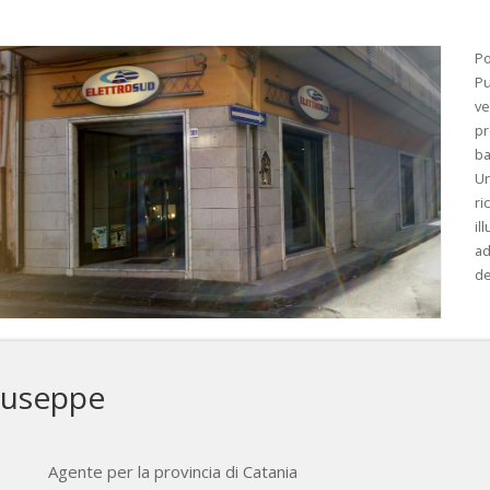
Po
Pu
ve
pr
ba
Un
ri
il
ad
de
iuseppe
Agente per la provincia di Catania