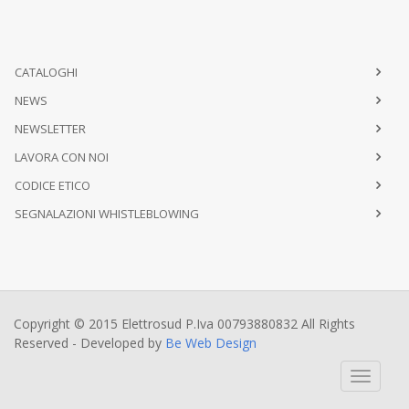
CATALOGHI
NEWS
NEWSLETTER
LAVORA CON NOI
CODICE ETICO
SEGNALAZIONI WHISTLEBLOWING
Copyright © 2015 Elettrosud P.Iva 00793880832 All Rights
Reserved - Developed by
Be Web Design
Toggle
navigati