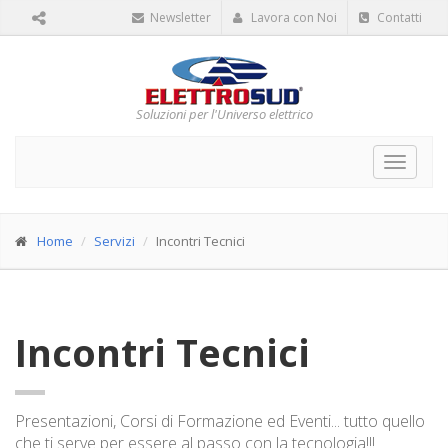
Newsletter
Lavora con Noi
Contatti
Soluzioni per l'Universo elettrico
Toggle
navigat
Home
Servizi
Incontri Tecnici
Incontri Tecnici
Presentazioni, Corsi di Formazione ed Eventi... tutto quello
che ti serve per essere al passo con la tecnologia!!!