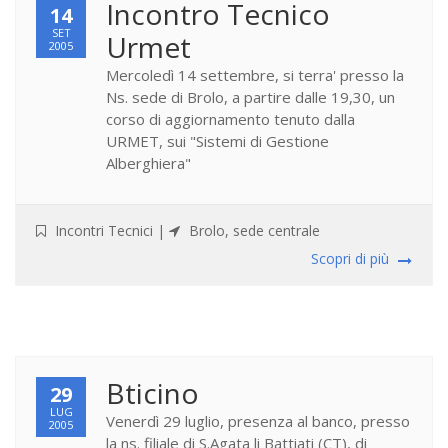
Incontro Tecnico
14
SET
Urmet
2005
Mercoledì 14 settembre, si terra' presso la
Ns. sede di Brolo, a partire dalle 19,30, un
corso di aggiornamento tenuto dalla
URMET, sui "Sistemi di Gestione
Alberghiera"
Incontri Tecnici
|
Brolo, sede centrale
Scopri di più
Bticino
29
LUG
Venerdì 29 luglio, presenza al banco, presso
2005
la ns. filiale di S.Agata li Battiati (CT), di