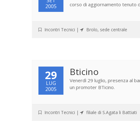
SET
corso di aggiornamento tenuto d
2005
Incontri Tecnici
|
Brolo, sede centrale
Bticino
29
Venerdì 29 luglio, presenza al banc
LUG
un promoter BTicino.
2005
Incontri Tecnici
|
filiale di S.Agata li Battiati