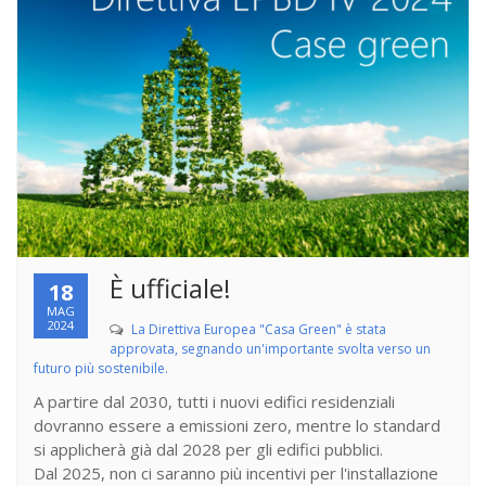
È ufficiale!
18
MAG
2024
La Direttiva Europea "Casa Green" è stata
approvata, segnando un'importante svolta verso un
futuro più sostenibile.
A partire dal 2030, tutti i nuovi edifici residenziali
dovranno essere a emissioni zero, mentre lo standard
si applicherà già dal 2028 per gli edifici pubblici.
Dal 2025, non ci saranno più incentivi per l'installazione